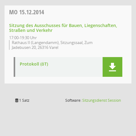
MO
15.12.2014
Sitzung des Ausschusses für Bauen, Liegenschaften,
Straßen und Verkehr
17:00-19:30 Uhr
Rathaus II (Langendamm), Sitzungssaal, Zum
Jadebusen 20, 26316 Varel
Protokoll (öT)
(Wird in
1 Satz
Software:
Sitzungsdienst
Session