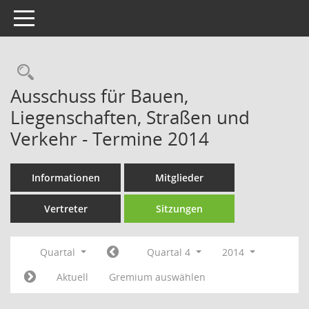
Toggle navigation
Rechercheauswahl
Ausschuss für Bauen,
Liegenschaften, Straßen und
Verkehr - Termine 2014
Informationen
Mitglieder
Vertreter
Sitzungen
Quartal
Quartal 4
2014
Aktuell
Gremium auswählen