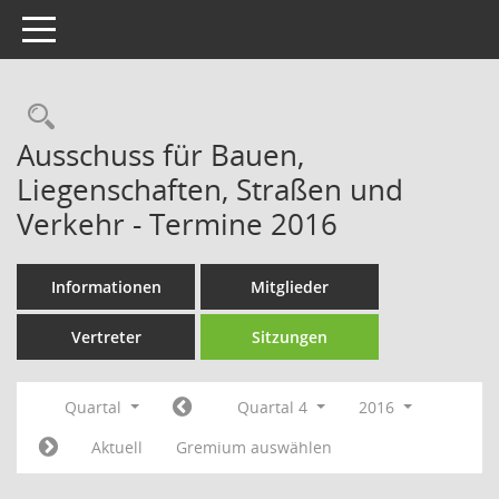
Toggle navigation
Rechercheauswahl
Ausschuss für Bauen,
Liegenschaften, Straßen und
Verkehr - Termine 2016
Informationen
Mitglieder
Vertreter
Sitzungen
Quartal
Quartal 4
2016
Aktuell
Gremium auswählen