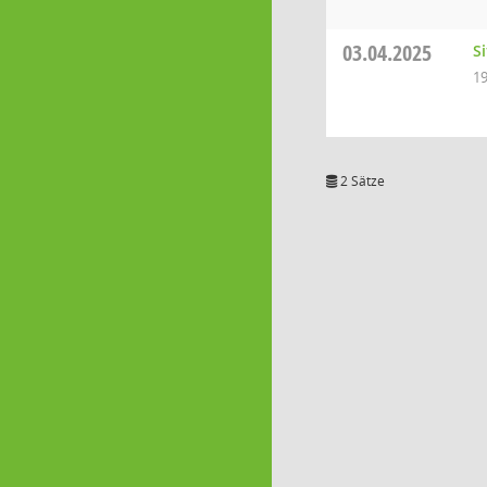
03.04.2025
S
19
2 Sätze