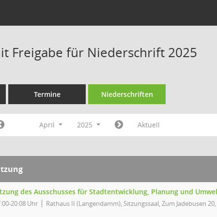
t Freigabe für Niederschrift 2025
Termine
Niederschriften
April
2025
Aktuell
itzung
itzung des Ausschusses für Stadtentwicklung, Planung und Umwe
:00-20:08 Uhr
Rathaus II (Langendamm), Sitzungssaal, Zum Jadebusen 20,