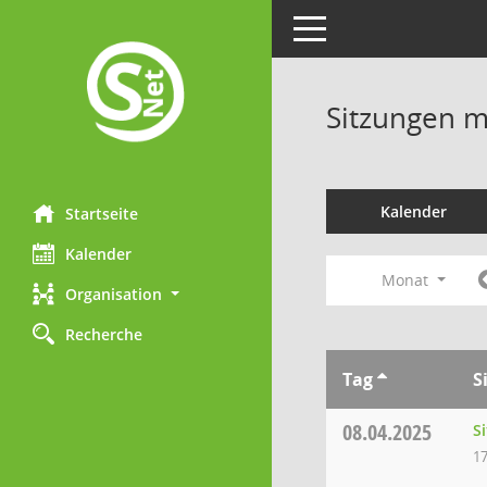
Toggle navigation
Sitzungen mi
Kalender
Startseite
Kalender
Monat
Organisation
Recherche
Tag
S
08.04.2025
S
17