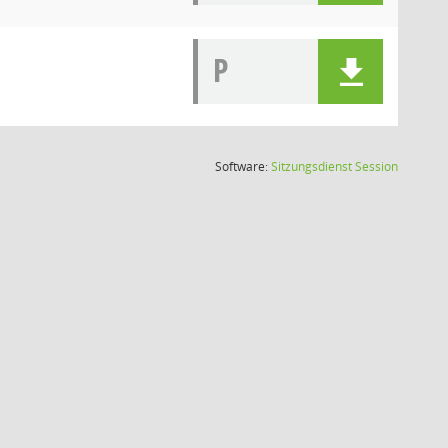
P
(Wird in
Software:
Sitzungsdienst
Session