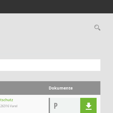
Rec
Dokumente
ltschutz
P
 26316 Varel