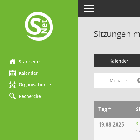
Toggle navigation
Sitzungen mi
Kalender
Startseite
Kalender
Monat
Organisation
Recherche
Tag
S
19.08.2025
S
17