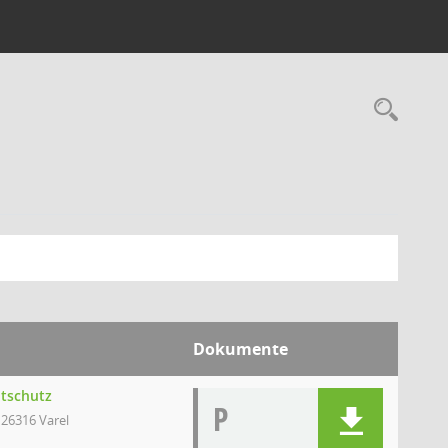
Rec
Dokumente
ltschutz
P
 26316 Varel