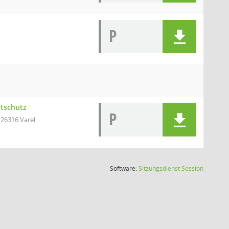
P
ltschutz
P
 26316 Varel
(Wird in
Software:
Sitzungsdienst
Session