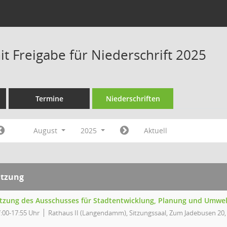
t Freigabe für Niederschrift 2025
Termine
Niederschriften
August
2025
Aktuell
itzung
itzung des Ausschusses für Stadtentwicklung, Planung und Umwe
:00-17:55 Uhr
Rathaus II (Langendamm), Sitzungssaal, Zum Jadebusen 20,