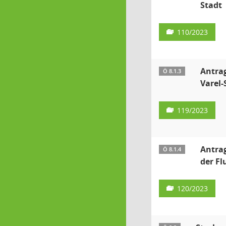
Stadt
110/2023
Antrag
Ö 8.1.3
Varel-
119/2023
Antrag
Ö 8.1.4
der Fl
120/2023