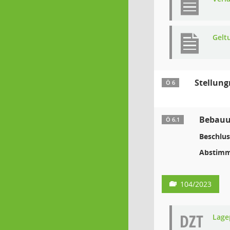
Gelt
Stellun
Ö 6
Bebauu
Ö 6.1
Beschlus
Abstimm
104/2023
DZT
Lage