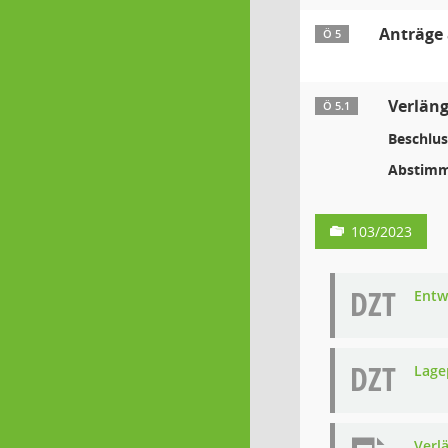
Anträge 
Ö 5
Verlän
Ö 5.1
Beschlus
Abstimm
103/2023
DZT
Entw
DZT
Lage
Verl