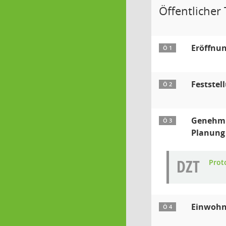
Öffentlicher 
Eröffnun
Ö 1
Feststel
Ö 2
Genehmig
Ö 3
Planung
DZT
Proto
Einwohn
Ö 4