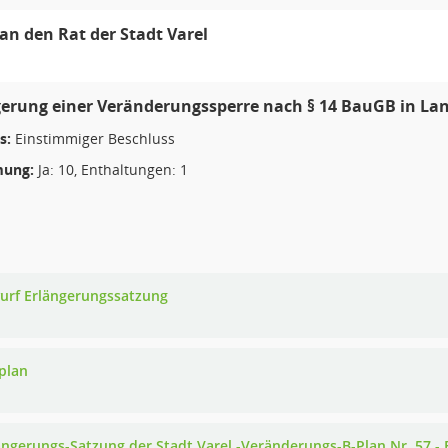
an den Rat der Stadt Varel
gerung einer Veränderungssperre nach § 14 BauGB in 
s:
Einstimmiger Beschluss
ung:
Ja: 10, Enthaltungen: 1
urf Erlängerungssatzung
plan
ängerungs-Satzung der Stadt Varel -Veränderungs-B-Plan Nr. 57 -